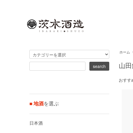
ホーム
山田
おすす
■ 地酒
を選ぶ
日本酒