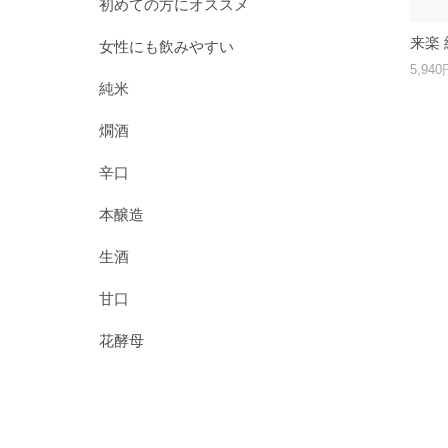
初めての方にオススメ
来楽 
女性にも飲みやすい
5,94
純米
燗酒
辛口
本醸造
生酒
甘口
花酵母