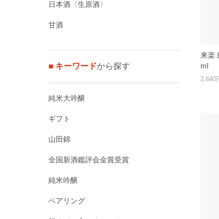
日本酒〈生原酒〉
甘酒
来楽 
■ キーワード
から探す
ml
2,64
純米大吟醸
ギフト
山田錦
全国新酒鑑評会金賞受賞
純米吟醸
ペアリング