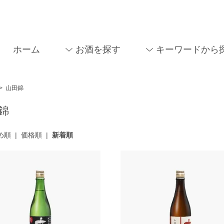
ホーム
お酒を探す
キーワードから
>
山田錦
錦
め順
|
価格順
|
新着順