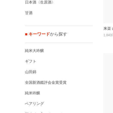
日本酒〈生原酒〉
甘酒
来楽 
■ キーワード
から探す
1,84
純米大吟醸
ギフト
山田錦
全国新酒鑑評会金賞受賞
純米吟醸
ペアリング