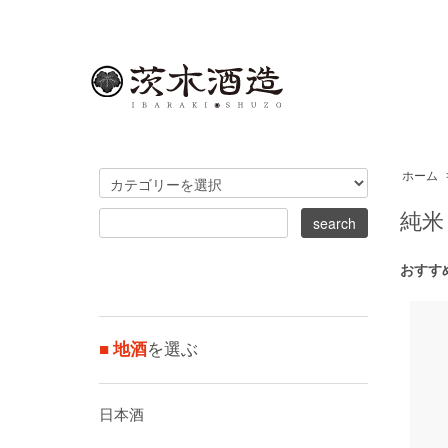
ホーム
純米
おすす
■ 地酒
を選ぶ
日本酒