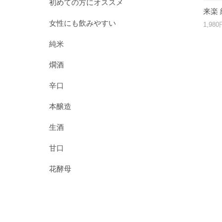
初めての方にオススメ
来楽 
女性にも飲みやすい
1,98
純米
燗酒
辛口
本醸造
生酒
甘口
花酵母