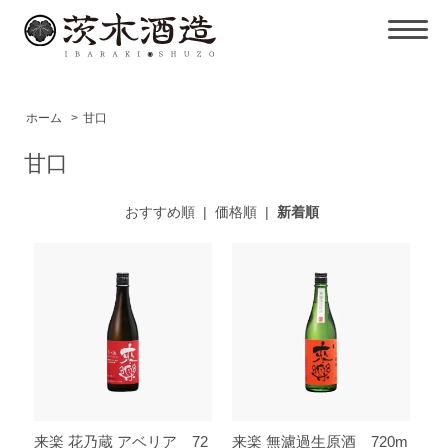
ホーム
>
甘口
甘口
おすすめ順
|
価格順
|
新着順
来楽 花乃蔵 アベリア 72
来楽 無濾過生原酒 720m